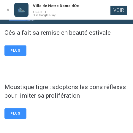
Ville de Notre Dame dOe
✕
VOIR
GRATUIT
Aller au
Sur Google Play
contenu
principal
Oésia fait sa remise en beauté estivale
PLUS
Moustique tigre : adoptons les bons réflexes
pour limiter sa prolifération
PLUS