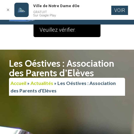
Ville de Notre Dame dOe
✕
VOIR
Le contenu de cette
GRATUIT
Aller au
Sur Google Play
contenu
publication est vide.
principal
Veuillez vérifier.
Les Oéstives : Association
des Parents d’Elèves
Accueil
»
Actualités
»
Les Oéstives : Association
des Parents d’Elèves