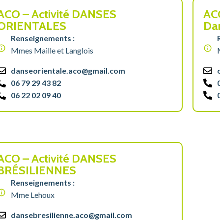
ACO – Activité DANSES
ACO
ORIENTALES
Dan
Renseignements :
Mmes Maille et Langlois
danseorientale.aco@gmail.com
06 79 29 43 82
06 22 02 09 40
ACO – Activité DANSES
BRÉSILIENNES
Renseignements :
Mme Lehoux
dansebresilienne.aco@gmail.com