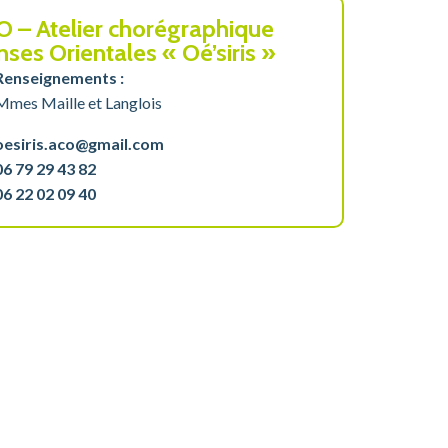
 – Atelier chorégraphique
ses Orientales « Oé’siris »
Renseignements :
Mmes Maille et Langlois
oesiris.aco@gmail.com
06 79 29 43 82
06 22 02 09 40