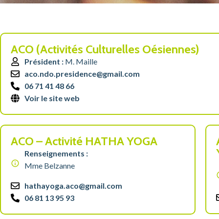
ACO (Activités Culturelles Oésiennes)
Président :
M. Maille
aco.ndo.presidence@gmail.com
06 71 41 48 66
Voir le site web
ACO – Activité HATHA YOGA
Renseignements :
Mme Belzanne
hathayoga.aco@gmail.com
06 81 13 95 93