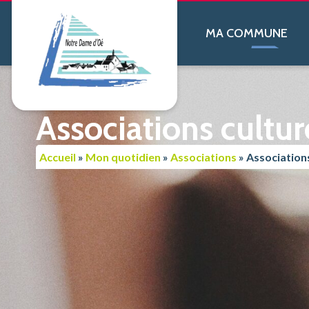
contenu
principal
MA COMMUNE
Associations cultur
Accueil
»
Mon quotidien
»
Associations
»
Associations