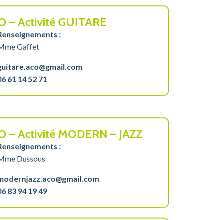
O – Activité GUITARE
Renseignements :
Mme Gaffet
guitare.aco@gmail.com
06 61 14 52 71
O – Activité MODERN – JAZZ
Renseignements :
Mme Dussous
modernjazz.aco@gmail.com
06 83 94 19 49