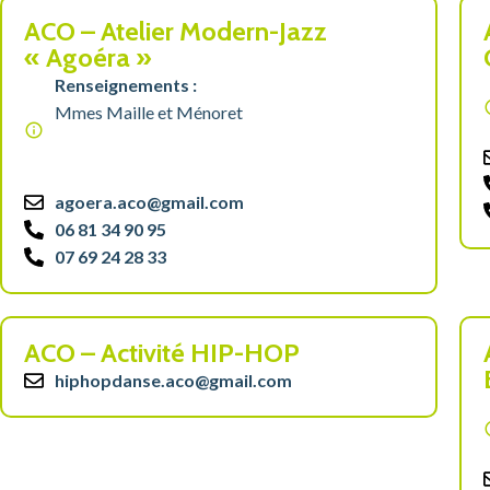
ACO – Atelier Modern-Jazz
« Agoéra »
Renseignements :
Mmes Maille et Ménoret
agoera.aco@gmail.com
06 81 34 90 95
07 69 24 28 33
ACO – Activité HIP-HOP
hiphopdanse.aco@gmail.com