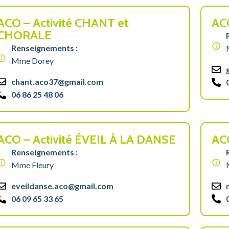
ACO – Activité CHANT et
AC
CHORALE
Renseignements :
Mme Dorey
chant.aco37@gmail.com
06 86 25 48 06
ACO – Activité ÉVEIL À LA DANSE
AC
Renseignements :
Mme Fleury
eveildanse.aco@gmail.com
06 09 65 33 65