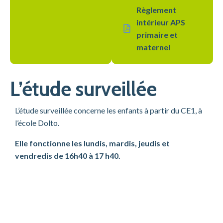
Règlement
intérieur APS
primaire et
maternel
L’étude surveillée
L’étude surveillée concerne les enfants à partir du CE1, à
l’école Dolto.
Elle fonctionne les lundis, mardis, jeudis et
vendredis de 16h40 à 17 h40.
Ce service est une aide collective aux devoirs qui permet
aux enfants de s’avancer dans la réalisation de leurs
devoirs, avec le soutien d’un encadrant. Il n’a pas vocation
à ce que tous les devoirs soient faits et n’exonère pas la