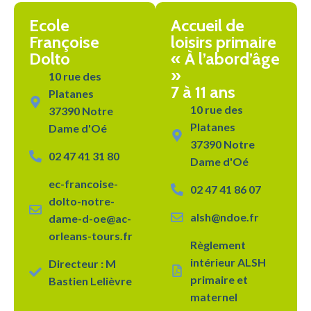
Ecole
Accueil de
Françoise
loisirs primaire
Dolto
« À l’abord’âge
»
10 rue des
7 à 11 ans
Platanes
10 rue des
37390 Notre
Platanes
Dame d'Oé
37390 Notre
02 47 41 31 80
Dame d'Oé
ec-francoise-
02 47 41 86 07
dolto-notre-
alsh@ndoe.fr
dame-d-oe@ac-
orleans-tours.fr
Règlement
intérieur ALSH
Directeur : M
primaire et
Bastien Lelièvre
maternel