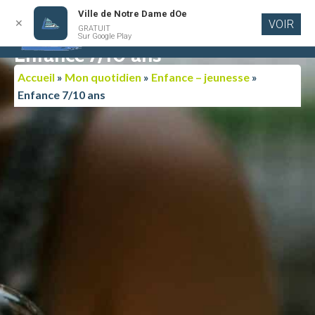
Ville de Notre Dame dOe
✕
VOIR
GRATUIT
Aller au
Sur Google Play
contenu
Enfance 7/10 ans
principal
Accueil
»
Mon quotidien
»
Enfance – jeunesse
»
Enfance 7/10 ans