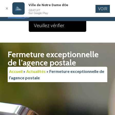
Ville de Notre Dame dOe
✕
VOIR
Le contenu de cette
GRATUIT
Aller au
Sur Google Play
contenu
publication est vide.
principal
Veuillez vérifier.
Fermeture exceptionnelle
de l’agence postale
Accueil
»
Actualités
»
Fermeture exceptionnelle de
l’agence postale