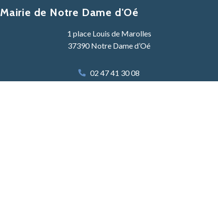
Mairie de Notre Dame d'Oé
1 place Louis de Marolles
37390 Notre Dame d’Oé
02 47 41 30 08
Contacter la mairie
Lundi, Mardi, Mercredi :
8h30 -12h30 & 13h30 – 17h30
Jeudi :
8h30 – 12h30
Vendredi :
8h30 – 12h30 & 13h30 – 17h30
Samedi :
9h00 – 12h00 une semaine sur deux