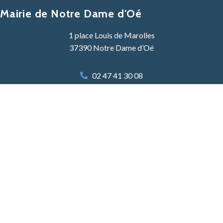
Mairie de Notre Dame d'Oé
1 place Louis de Marolles
37390 Notre Dame d’Oé
02 47 41 30 08
Contacter la mairie
Lundi, Mardi, Mercredi :
8h30 -12h30 & 13h30 – 17h30
Jeudi :
8h30 – 12h30
Vendredi :
8h30 – 12h30 & 13h30 – 17h30
Samedi :
9h00 – 12h00 une semaine sur deux