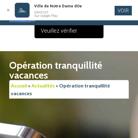
Ville de Notre Dame dOe
✕
VOIR
GRATUIT
Aller au
Sur Google Play
contenu
principal
Opération tranquillité
vacances
Accueil
»
Actualités
»
Opération tranquillité
vacances