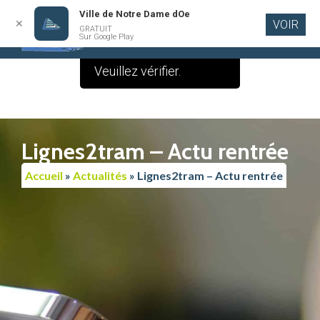
Ville de Notre Dame dOe
✕
VOIR
Le contenu de cette
GRATUIT
Aller au
Sur Google Play
contenu
publication est vide.
principal
Veuillez vérifier.
Lignes2tram – Actu rentrée
Accueil
»
Actualités
»
Lignes2tram – Actu rentrée