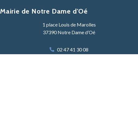
Mairie de Notre Dame d'Oé
1 place Louis de Marolles
37390 Notre Dame d’Oé
02 47 41 30 08
Contacter la mairie
Lundi, Mardi, Mercredi :
8h30 -12h30 & 13h30 – 17h30
Jeudi :
8h30 – 12h30
Vendredi :
8h30 – 12h30 & 13h30 – 17h30
Samedi :
9h00 – 12h00 une semaine sur deux