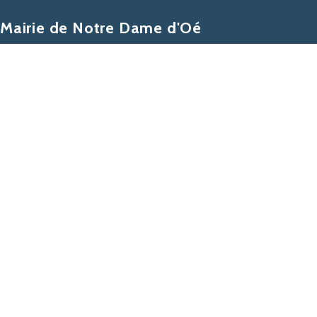
Mairie de Notre Dame d'Oé
1 place Louis de Marolles
37390 Notre Dame d’Oé
02 47 41 30 08
Contacter la mairie
Lundi, Mardi, Mercredi :
8h30 -12h30 & 13h30 – 17h30
Jeudi :
8h30 – 12h30
Vendredi :
8h30 – 12h30 & 13h30 – 17h30
Samedi :
9h00 – 12h00 une semaine sur deux