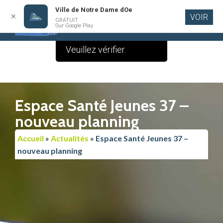
Ville de Notre Dame dOe
✕
VOIR
Le contenu de cette
GRATUIT
Aller au
Sur Google Play
contenu
publication est vide.
principal
Veuillez vérifier.
Espace Santé Jeunes 37 –
nouveau planning
Accueil
»
Actualités
»
Espace Santé Jeunes 37 –
nouveau planning