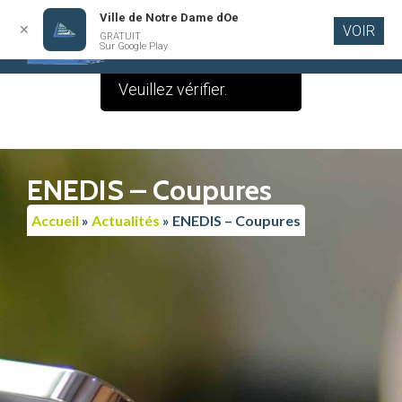
Ville de Notre Dame dOe
✕
VOIR
GRATUIT
Aller au
Sur Google Play
contenu
principal
ENEDIS – Coupures
Accueil
»
Actualités
»
ENEDIS – Coupures