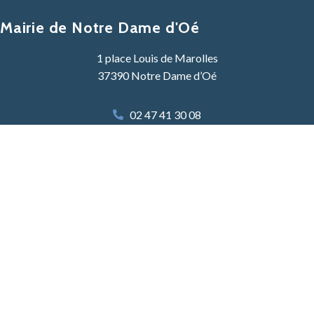
Mairie de Notre Dame d'Oé
1 place Louis de Marolles
37390 Notre Dame d’Oé
02 47 41 30 08
Contacter la mairie
Lundi, Mardi, Mercredi :
8h30 -12h30 & 13h30 – 17h30
Jeudi :
8h30 – 12h30
Vendredi :
8h30 – 12h30 & 13h30 – 17h30
Samedi :
9h00 – 12h00 une semaine sur deux