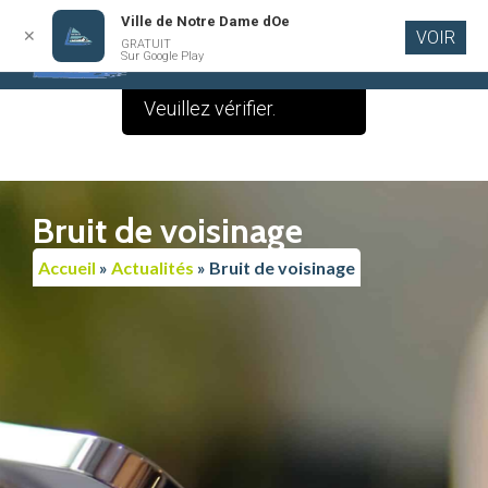
Ville de Notre Dame dOe
✕
VOIR
Le contenu de cette
GRATUIT
Aller au
Sur Google Play
contenu
publication est vide.
principal
Veuillez vérifier.
Bruit de voisinage
Accueil
»
Actualités
»
Bruit de voisinage