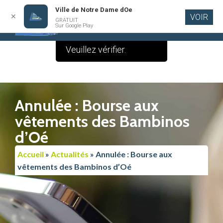
Ville de Notre Dame dOe
✕
VOIR
Le contenu de cette
GRATUIT
Aller au
Sur Google Play
contenu
publication est vide.
principal
Veuillez vérifier.
Annulée : Bourse aux
vêtements des Bambinos
d’Oé
Accueil
»
Actualités
»
Annulée : Bourse aux
vêtements des Bambinos d’Oé