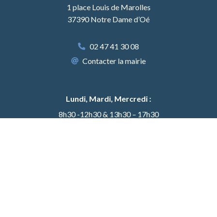
1 place Louis de Marolles
37390 Notre Dame d’Oé
02 47 41 30 08
Contacter la mairie
Lundi, Mardi, Mercredi :
8h30 -12h30 & 13h30 – 17h30
Jeudi :
8h30 – 12h30
Vendredi :
8h30 – 12h30 & 13h30 – 17h30
Samedi :
9h00 – 12h00 une semaine sur deux
Acces
Mention
Confide
Données
Plan
© 2025
sibilité
s légales
ntialité
personnell
du
Propulsé par