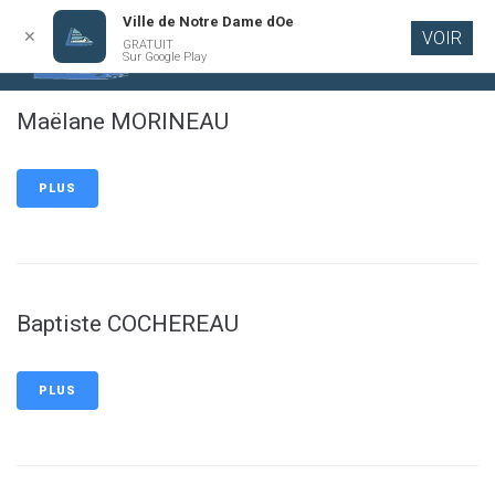
Ville de Notre Dame dOe
✕
VOIR
GRATUIT
Aller au
Sur Google Play
contenu
principal
Maëlane MORINEAU
PLUS
Baptiste COCHEREAU
PLUS