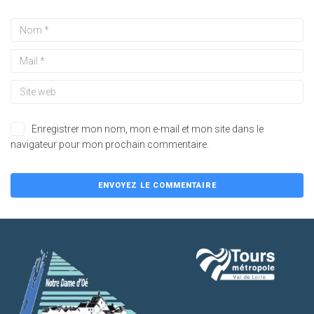
Enregistrer mon nom, mon e-mail et mon site dans le
navigateur pour mon prochain commentaire.
A
l
t
e
r
n
a
t