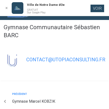
Ville de Notre Dame dOe
✕
VOIR
GRATUIT
Aller au
Sur Google Play
contenu
principal
Gymnase Communautaire Sébastien
BARC
CONTACT@UTOPIACONSULTING.FR
PRÉCÉDENT
Gymnase Marcel KOBZIK