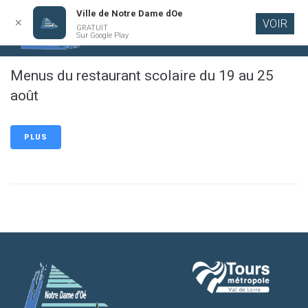
Ville de Notre Dame dOe
✕
VOIR
GRATUIT
Aller au
Sur Google Play
contenu
principal
Menus du restaurant scolaire du 19 au 25
août
PLUS