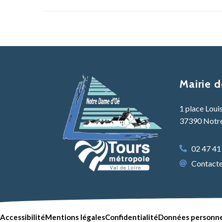
Mairie 
1 place Loui
37390 Notr
02 47 41
Contacter
Accessibilité
Mentions légales
Confidentialité
Données personne