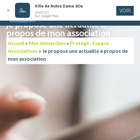
Ville de Notre Dame dOe
✕
VOIR
GRATUIT
Aller au
Sur Google Play
contenu
Je propose une actualité à
principal
propos de mon association
Accueil
»
Mes démarches
»
Protégé : Espace
Associations
»
Je propose une actualité à propos de
mon association