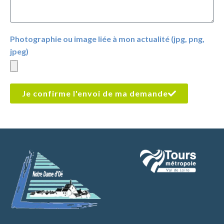
Photographie ou image liée à mon actualité (jpg, png,
jpeg)
Je confirme l'envoi de ma demande
A
l
t
e
r
n
a
t
i
v