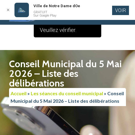
Ville de Notre Dame dOe
✕
VOIR
Le contenu de cette
GRATUIT
Aller au
Sur Google Play
contenu
publication est vide.
principal
Veuillez vérifier.
Conseil Municipal du 5 Mai
2026 – Liste des
délibérations
Accueil
»
Les séances du conseil municipal
»
Conseil
Municipal du 5 Mai 2026 – Liste des délibérations