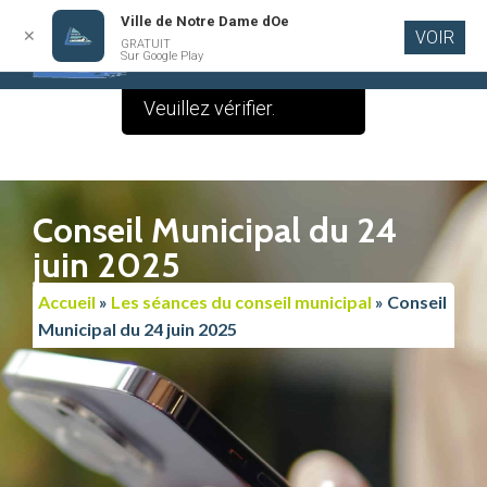
Ville de Notre Dame dOe
✕
VOIR
Le contenu de cette
GRATUIT
Aller au
Sur Google Play
contenu
publication est vide.
principal
Veuillez vérifier.
Conseil Municipal du 24
juin 2025
Accueil
»
Les séances du conseil municipal
»
Conseil
Municipal du 24 juin 2025