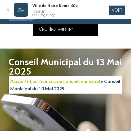
Ville de Notre Dame dOe
✕
VOIR
Le contenu de cette
GRATUIT
Aller au
Sur Google Play
contenu
publication est vide.
principal
Veuillez vérifier.
Conseil Municipal du 13 Mai
2025
Accueil
»
Les séances du conseil municipal
»
Conseil
Municipal du 13 Mai 2025