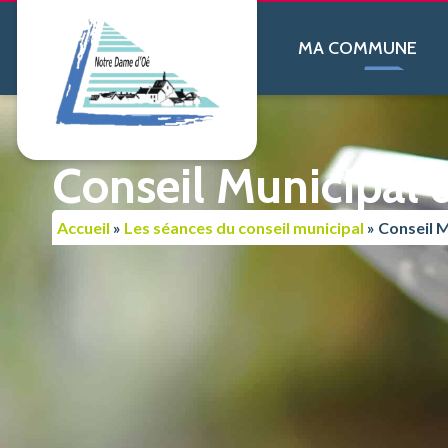
contenu
principal
MA COMMUNE
Conseil Municipal 
Accueil
»
Les séances du conseil municipal
»
Conseil M