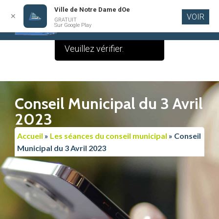
Ville de Notre Dame dOe
✕
VOIR
Le contenu de cette
GRATUIT
Aller au
Sur Google Play
contenu
publication est vide.
principal
Veuillez vérifier.
Conseil Municipal du 3 Avril
2023
Accueil
»
Les séances du conseil municipal
»
Conseil
Municipal du 3 Avril 2023