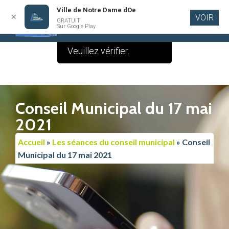
Ville de Notre Dame dOe
✕
VOIR
Le contenu de cette
GRATUIT
Aller au
Sur Google Play
contenu
publication est vide.
principal
Veuillez vérifier.
Conseil Municipal du 17 mai
2021
Accueil
»
Les séances du conseil municipal
»
Conseil
Municipal du 17 mai 2021