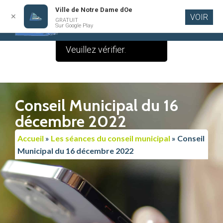
Ville de Notre Dame dOe
✕
VOIR
Le contenu de cette
GRATUIT
Aller au
Sur Google Play
contenu
publication est vide.
principal
Veuillez vérifier.
Conseil Municipal du 16
décembre 2022
Accueil
»
Les séances du conseil municipal
»
Conseil
Municipal du 16 décembre 2022