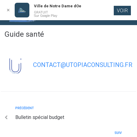
Ville de Notre Dame dOe
✕
VOIR
GRATUIT
Aller au
Sur Google Play
contenu
principal
Guide santé
CONTACT@UTOPIACONSULTING.FR
PRÉCÉDENT
Bulletin spécial budget
SUIV