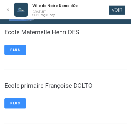
Ville de Notre Dame dOe
✕
VOIR
GRATUIT
Aller au
Sur Google Play
contenu
principal
Ecole Maternelle Henri DES
PLUS
Ecole primaire Françoise DOLTO
PLUS