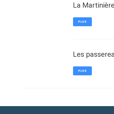
La Martinièr
PLUS
Les passere
PLUS