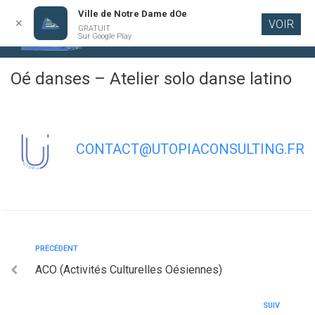
Ville de Notre Dame dOe
✕
VOIR
GRATUIT
Aller au
Sur Google Play
contenu
principal
Oé danses – Atelier solo danse latino
CONTACT@UTOPIACONSULTING.FR
PRÉCÉDENT
ACO (Activités Culturelles Oésiennes)
SUIV