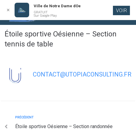
Ville de Notre Dame dOe
✕
VOIR
GRATUIT
Aller au
Sur Google Play
contenu
principal
Étoile sportive Oésienne – Section
tennis de table
CONTACT@UTOPIACONSULTING.FR
PRÉCÉDENT
Étoile sportive Oésienne – Section randonnée