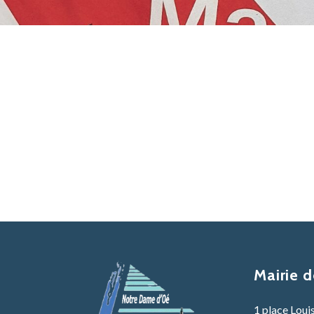
Mairie 
1 place Loui