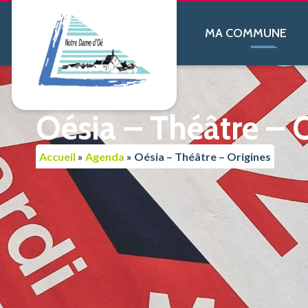
contenu
principal
MA COMMUNE
Oésia – Théâtre – 
Accueil
»
Agenda
»
Oésia – Théâtre – Origines