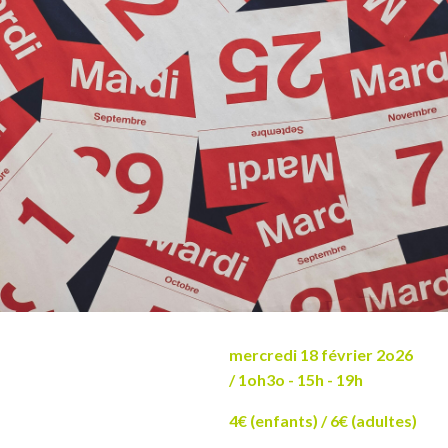
mercredi 18 février 2o26
/ 1oh3o - 15h - 19h
4€ (enfants) / 6€ (adultes)