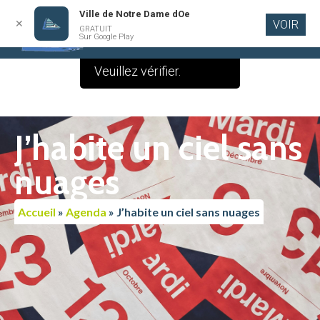
Ville de Notre Dame dOe
✕
VOIR
Le contenu de cette
GRATUIT
Aller au
Sur Google Play
contenu
publication est vide.
principal
Veuillez vérifier.
J’habite un ciel sans
nuages
Accueil
»
Agenda
»
J’habite un ciel sans nuages