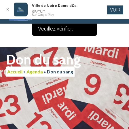
Ville de Notre Dame dOe
✕
VOIR
Le contenu de cette
GRATUIT
Aller au
Sur Google Play
contenu
publication est vide.
principal
Veuillez vérifier.
Don du sang
Accueil
»
Agenda
»
Don du sang